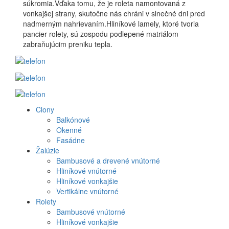
súkromia.Vďaka tomu, že je roleta namontovaná z
vonkajšej strany, skutočne nás chráni v slnečné dni pred
nadmerným nahrievaním.Hliníkové lamely, ktoré tvoria
pancier rolety, sú zospodu podlepené matriálom
zabraňujúcim preniku tepla.
Clony
Produkt
Balkónové
Okenné
menu
Fasádne
Žalúzie
Bambusové a drevené vnútorné
Hliníkové vnútorné
Hliníkové vonkajšie
Vertikálne vnútorné
Rolety
Bambusové vnútorné
Hliníkové vonkajšie