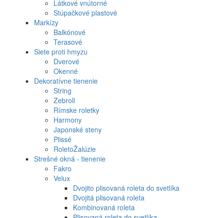
Látkové vnútorné
Stúpačkové plastové
Markízy
Balkónové
Terasové
Siete proti hmyzu
Dverové
Okenné
Dekoratívne tienenie
String
Zebroll
Rímske roletky
Harmony
Japonské steny
Plissé
RoletoŽalúzie
Strešné okná - tienenie
Fakro
Velux
Dvojito plisovaná roleta do svetlíka
Dvojitá plisovaná roleta
Kombinovaná roleta
Plisovaná roleta do svetlíka