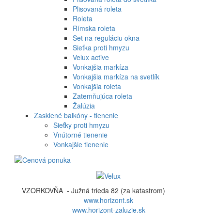
Plisovaná roleta
Roleta
Rímska roleta
Set na reguláciu okna
Sieťka proti hmyzu
Velux active
Vonkajšia markíza
Vonkajšia markíza na svetlík
Vonkajšia roleta
Zatemňujúca roleta
Žalúzia
Zasklené balkóny - tienenie
Sieťky proti hmyzu
Vnútorné tienenie
Vonkajšie tienenie
VZORKOVŇA - Južná trieda 82 (za katastrom)
www.horizont.sk
www.horizont-zaluzie.sk