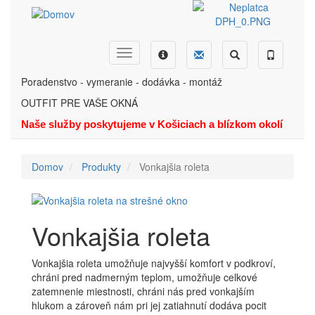
Skočiť
na
hlavný
obsah
Dopyt
Ponuka
Menu
Hľadať
Telefón
Poradenstvo - vymeranie - dodávka - montáž
OUTFIT PRE VAŠE OKNÁ
Naše služby poskytujeme v Košiciach a blízkom okolí
Domov
Produkty
Vonkajšia roleta
Vonkajšia roleta
Vonkajšia roleta umožňuje najvyšší komfort v podkroví,
chráni pred nadmerným teplom, umožňuje celkové
zatemnenie miestnosti, chráni nás pred vonkajším
hlukom a zároveň nám pri jej zatiahnutí dodáva pocit