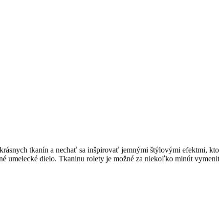
ych tkanín a nechať sa inšpirovať jemnými štýlovými efektmi, ktoré 
né umelecké dielo. Tkaninu rolety je možné za niekoľko minút vymeniť,