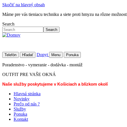
Skočiť na hlavný obsah
Máme pre vás tieniacu techniku a siete proti hmyzu na rôzne možností 
Search
Search
Dopyt
Telefón
Hľadať
Menu
Ponuka
Poradenstvo - vymeranie - dodávka - montáž
OUTFIT PRE VAŠE OKNÁ
Naše služby poskytujeme v Košiciach a blízkom okolí
Hlavná stránka
Novinky
Prečo od nás ?
Služby
Ponuka
Kontakt