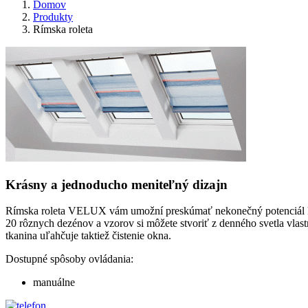
Domov
Produkty
Rímska roleta
Krásny a jednoducho meniteľný dizajn
Rímska roleta VELUX vám umožní preskúmať nekonečný potenciál krásn
20 rôznych dezénov a vzorov si môžete stvoriť z denného svetla vlast
tkanina uľahčuje taktiež čistenie okna.
Dostupné spôsoby ovládania:
manuálne