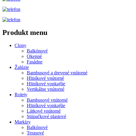
Produkt menu
Clony
Balkónové
Okenné
Fasádne
Žalúzie
Bambusové a drevené vnútorné
Hliníkové vnútorné
Hliníkové vonkajšie
Vertikálne vnútorné
Rolety
Bambusové vnútorné
Hliníkové vonkajšie
Látkové vnútorné
Stúpačkové plastové
Markízy
Balkónové
Terasové