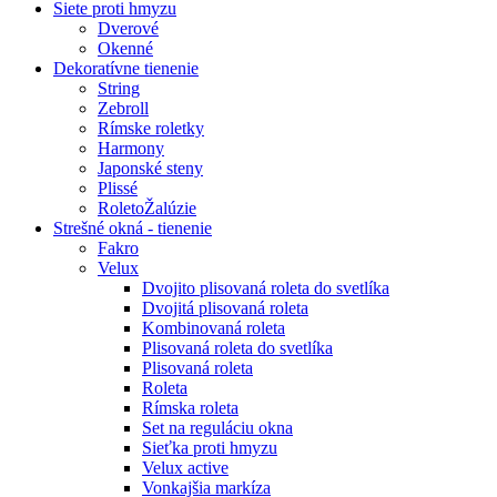
Siete proti hmyzu
Dverové
Okenné
Dekoratívne tienenie
String
Zebroll
Rímske roletky
Harmony
Japonské steny
Plissé
RoletoŽalúzie
Strešné okná - tienenie
Fakro
Velux
Dvojito plisovaná roleta do svetlíka
Dvojitá plisovaná roleta
Kombinovaná roleta
Plisovaná roleta do svetlíka
Plisovaná roleta
Roleta
Rímska roleta
Set na reguláciu okna
Sieťka proti hmyzu
Velux active
Vonkajšia markíza