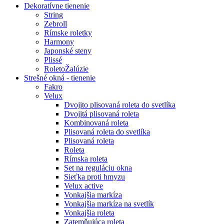
Dekoratívne tienenie
String
Zebroll
Rímske roletky
Harmony
Japonské steny
Plissé
RoletoŽalúzie
Strešné okná - tienenie
Fakro
Velux
Dvojito plisovaná roleta do svetlíka
Dvojitá plisovaná roleta
Kombinovaná roleta
Plisovaná roleta do svetlíka
Plisovaná roleta
Roleta
Rímska roleta
Set na reguláciu okna
Sieťka proti hmyzu
Velux active
Vonkajšia markíza
Vonkajšia markíza na svetlík
Vonkajšia roleta
Zatemňujúca roleta