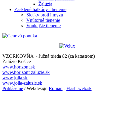
Žalúzia
Zasklené balkóny - tienenie
Sieťky proti hmyzu
Vnútorné tienenie
Vonkajšie tienenie
VZORKOVŇA - Južná trieda 82 (za katastrom)
Žalúzie Košice
www.horizont.sk
www.horizont-zaluzie.sk
www.jolla.sk
www.jolla-zaluzie.sk
Prihlásenie
/ Webdesign
Roman
-
Flash-web.sk