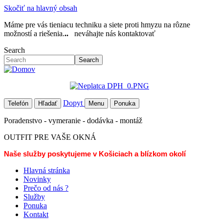
Skočiť na hlavný obsah
Máme pre vás tieniacu techniku a siete proti hmyzu na rôzne
možností a riešenia.
..
neváhajte nás kontaktovať
Search
Search
Dopyt
Telefón
Hľadať
Menu
Ponuka
Poradenstvo - vymeranie - dodávka - montáž
OUTFIT PRE VAŠE OKNÁ
Naše služby poskytujeme v Košiciach a blízkom okolí
Hlavná stránka
Novinky
Prečo od nás ?
Služby
Ponuka
Kontakt