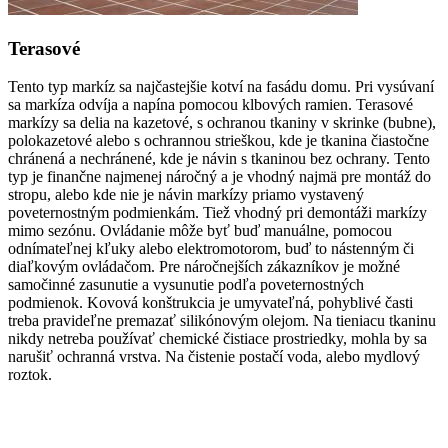
Terasové
Tento typ markíz sa najčastejšie kotví na fasádu domu. Pri vysúvaní
sa markíza odvíja a napína pomocou klbových ramien. Terasové
markízy sa delia na kazetové, s ochranou tkaniny v skrinke (bubne),
polokazetové alebo s ochrannou strieškou, kde je tkanina čiastočne
chránená a nechránené, kde je návin s tkaninou bez ochrany. Tento
typ je finančne najmenej náročný a je vhodný najmä pre montáž do
stropu, alebo kde nie je návin markízy priamo vystavený
poveternostným podmienkám. Tiež vhodný pri demontáži markízy
mimo sezónu. Ovládanie môže byť buď manuálne, pomocou
odnímateľnej kľuky alebo elektromotorom, buď to nástenným či
diaľkovým ovládačom. Pre náročnejších zákazníkov je možné
samočinné zasunutie a vysunutie podľa poveternostných
podmienok. Kovová konštrukcia je umyvateľná, pohyblivé časti
treba pravideľne premazať silikónovým olejom. Na tieniacu tkaninu
nikdy netreba používať chemické čistiace prostriedky, mohla by sa
narušiť ochranná vrstva. Na čistenie postačí voda, alebo mydlový
roztok.