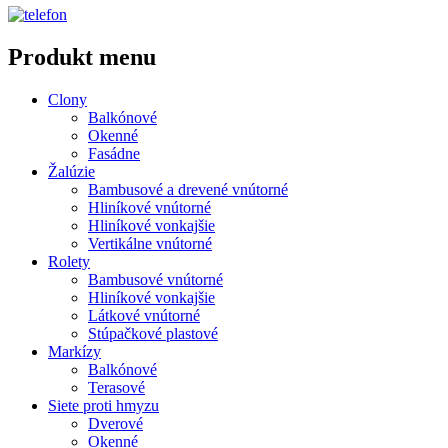
Produkt menu
Clony
Balkónové
Okenné
Fasádne
Žalúzie
Bambusové a drevené vnútorné
Hliníkové vnútorné
Hliníkové vonkajšie
Vertikálne vnútorné
Rolety
Bambusové vnútorné
Hliníkové vonkajšie
Látkové vnútorné
Stúpačkové plastové
Markízy
Balkónové
Terasové
Siete proti hmyzu
Dverové
Okenné