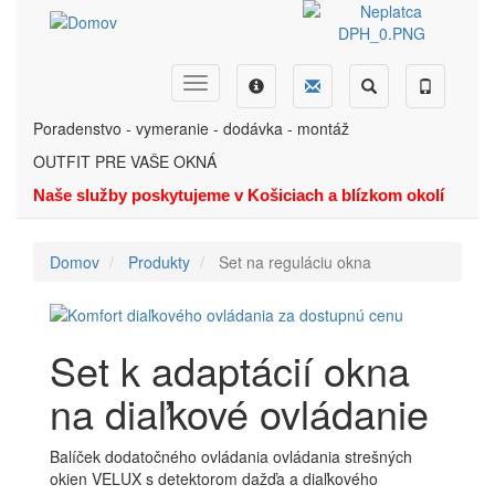
Skočiť
na
hlavný
obsah
Dopyt
Ponuka
Menu
Hľadať
Telefón
Poradenstvo - vymeranie - dodávka - montáž
OUTFIT PRE VAŠE OKNÁ
Naše služby poskytujeme v Košiciach a blízkom okolí
Domov
Produkty
Set na reguláciu okna
Set k adaptácií okna
na diaľkové ovládanie
Balíček dodatočného ovládania ovládania strešných
okien VELUX s detektorom dažďa a diaľkového