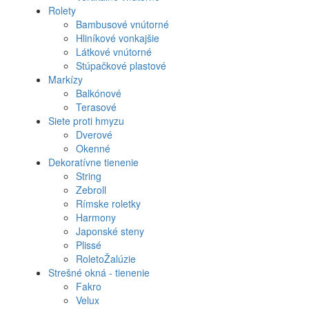
Rolety
Bambusové vnútorné
Hliníkové vonkajšie
Látkové vnútorné
Stúpačkové plastové
Markízy
Balkónové
Terasové
Siete proti hmyzu
Dverové
Okenné
Dekoratívne tienenie
String
Zebroll
Rímske roletky
Harmony
Japonské steny
Plissé
RoletoŽalúzie
Strešné okná - tienenie
Fakro
Velux