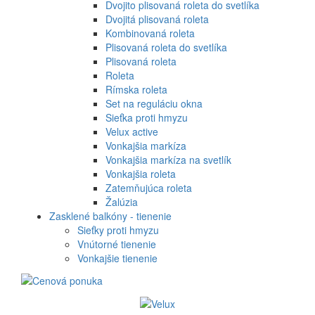
Dvojito plisovaná roleta do svetlíka
Dvojitá plisovaná roleta
Kombinovaná roleta
Plisovaná roleta do svetlíka
Plisovaná roleta
Roleta
Rímska roleta
Set na reguláciu okna
Sieťka proti hmyzu
Velux active
Vonkajšia markíza
Vonkajšia markíza na svetlík
Vonkajšia roleta
Zatemňujúca roleta
Žalúzia
Zasklené balkóny - tienenie
Sieťky proti hmyzu
Vnútorné tienenie
Vonkajšie tienenie